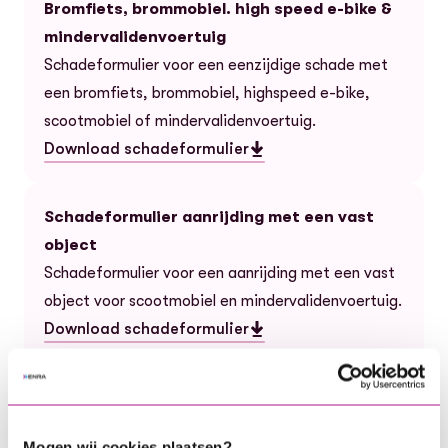
Bromfiets, brommobiel. high speed e-bike &
mindervalidenvoertuig
Schadeformulier voor een eenzijdige schade met
een bromfiets, brommobiel, highspeed e-bike,
scootmobiel of mindervalidenvoertuig.
Download schadeformulier
— Schadeformulier eenzijdige aanrijding - Bromfiets
Schadeformulier aanrijding met een vast
object
Schadeformulier voor een aanrijding met een vast
object voor scootmobiel en mindervalidenvoertuig.
Download schadeformulier
— Schadeformulier aanrijding met een vast object
FE042026
Voorwaarden fiets en e-bikeverzekering.
Mogen wij cookies plaatsen?