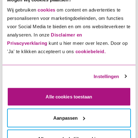
Download FE42026
— FE042026
Wij gebruiken
cookies
om content en advertenties te
personaliseren voor marketingdoeleinden, om functies
FE042025
voor Social Media te bieden en om ons websiteverkeer te
Voorwaarden fiets en e-bikeverzekering.
analyseren. In onze
Disclaimer en
Download FE042025
Privacyverklaring
kunt u hier meer over lezen. Door op
— FE042025
'Ja' te klikken accepteert u ons
cookiebeleid.
FE042024
Voorwaarden fiets en e-bikeverzekering.
Instellingen
Download FE042024
— FE042024
Alle cookies toestaan
FE202304
Voorwaarden fiets en e-bikeverzekering.
Download FE202304
Aanpassen
— FE202304
Verzekeringskaart (IPID) - Doorlopende