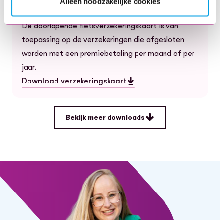
Alleen noodzakelijke cookies
verzekering
De doorlopende fietsverzekeringskaart is van
toepassing op de verzekeringen die afgesloten
worden met een premiebetaling per maand of per
jaar.
Download verzekeringskaart
— Verzekeringskaart (IPID) - Doorlopende verzekering
Bekijk meer downloads