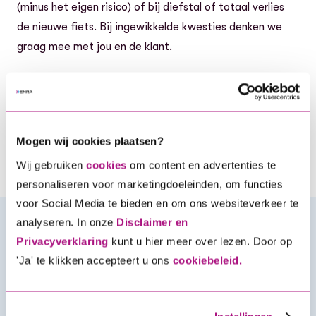
(minus het eigen risico) of bij diefstal of totaal verlies
de nieuwe fiets. Bij ingewikkelde kwesties denken we
graag mee met jou en de klant.
Al 45 jaar werken we samen met rijwielhandelaren door
heel Nederland om fietsen goed te verzekeren. Met
ENRA verzeker je niet alleen de fiets van je klant, maar
Mogen wij cookies plaatsen?
je verzekert je klant ook van snelle en betrouwbare
service. Wij staan klaar wanneer het nodig is.
Wij gebruiken
cookies
om content en advertenties te
personaliseren voor marketingdoeleinden, om functies
voor Social Media te bieden en om ons websiteverkeer te
analyseren. In onze
Disclaimer en
Wat merkt jouw klant?
Privacyverklaring
kunt u hier meer over lezen. Door op
'Ja' te klikken accepteert u ons
cookiebeleid.
Duidelijke
voorwaarden voor een
eerlijke
premie