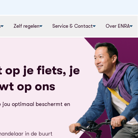
n
Zelf regelen
Service & Contact
Over ENRA
 op je fiets, je
uwt op ons
e jou optimaal beschermt en
handelaar in de buurt