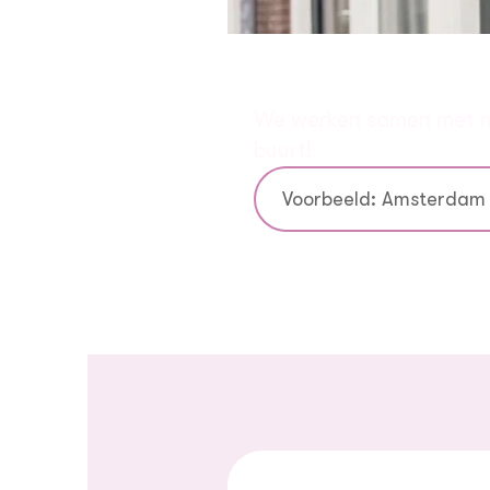
Vind direct ee
We werken samen met meer
buurt!
Vul je plaatsnaam in