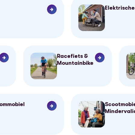
Elektrische
Racefiets &
Mountainbike
rommobiel
Scootmobie
Mindervali