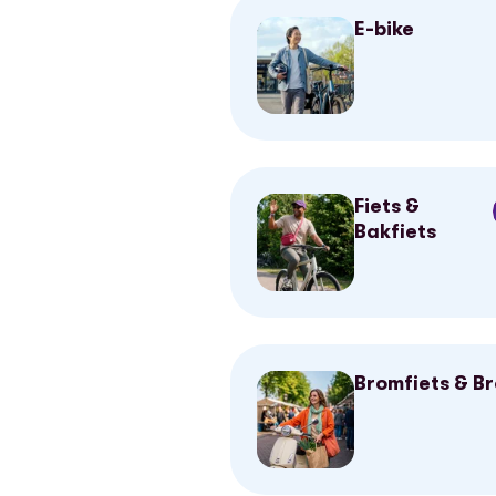
E-bike
Fiets &
Bakfiets
Bromfiets & B