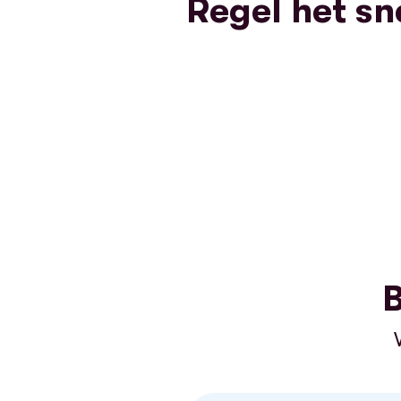
Regel het sn
B