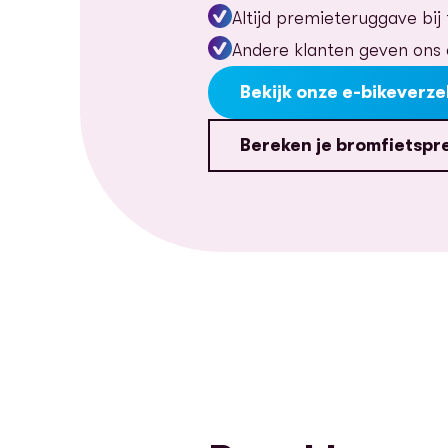
Altijd premieteruggave bij 
Andere klanten geven ons 
Bekijk onze e-bikeverze
Bereken je bromfietspr