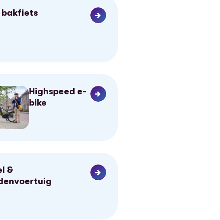
 bakfiets
Highspeed e-
bike
l &
denvoertuig