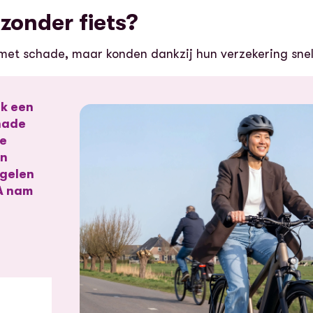
zonder fiets?
 met schade, maar konden dankzij hun verzekering sne
uk een
hade
de
an
egelen
RA nam