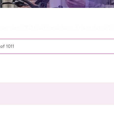
n ENRA rijwielhandelaar bij jo
 dan 2000 rijwielhandelaren. Er is er dus altijd e