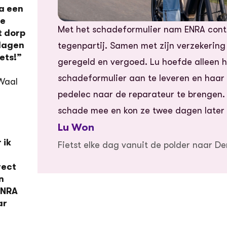
a een
de
Met het schadeformulier nam ENRA cont
t dorp
 dagen
tegenpartij. Samen met zijn verzekerin
iets!”
geregeld en vergoed. Lu hoefde alleen 
schadeformulier aan te leveren en haar
Waal
pedelec naar de reparateur te brengen. 
schade mee en kon ze twee dagen later 
Lu Won
 ik
Fietst elke dag vanuit de polder naar D
rect
n
ENRA
ar