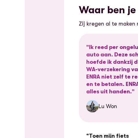
Waar ben je 
Zij kregen al te maken
"Ik reed per ongel
auto aan. Deze sc
hoefde ik dankzij 
WA-verzekering v
ENRA niet zelf te r
en te betalen. EN
alles uit handen."
Lu Won
“Toen mijn fiets