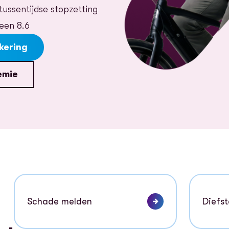
tussentijdse stopzetting
een 8.6
kering
emie
Schade melden
Diefst