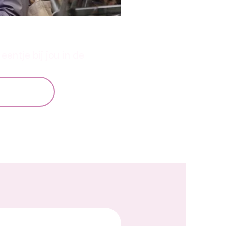
u in de buurt
entje bij jou in de
Zoek