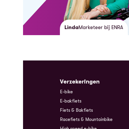
Linda
Marketeer bij ENRA
Verzekeringen
E-bike
E-bakfiets
Fiets & Bakfiets
Racefiets & Mountainbike
High speed e-bike