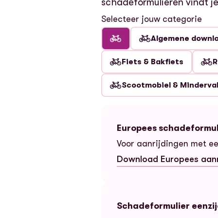
schadeformulieren vindt je
Selecteer jouw categorie
Algemene downl
Fiets & Bakfiets
R
Scootmobiel & Minderva
Europees schadeformul
Voor aanrijdingen met ee
Download Europees aanr
— Europees schadeformu
Schadeformulier eenzijd