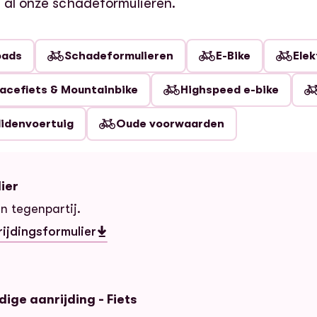
 al onze schadeformulieren.
oads
Schadeformulieren
E-Bike
Elek
acefiets & Mountainbike
Highspeed e-bike
lidenvoertuig
Oude voorwaarden
ier
n tegenpartij.
ijdingsformulier
lier
ige aanrijding - Fiets