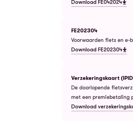
Download FE042024
— FE042024
FE202304
Voorwaarden fiets en e-b
Download FE202304
— FE202304
Verzekeringskaart (IPI
De doorlopende fietsverz
met een premiebetaling p
Download verzekeringsk
— Verzekeringskaart (IPI