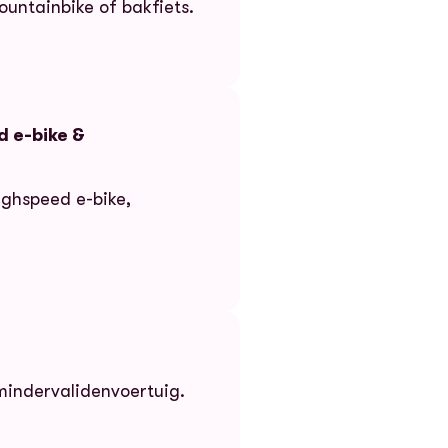
ountainbike of bakfiets.
d e-bike &
ighspeed e-bike,
e-bike & mindervalidenvoertuig
mindervalidenvoertuig.