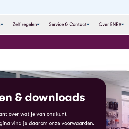
n
Zelf regelen
Service & Contact
Over ENRA
en & downloads
ant over wat je van ons kunt
gina vind je daarom onze voorwaarden.