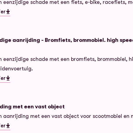
 eenzijdige schade met een fiets, e-bike, racefiets, m
ier
dige aanrijding - Fiets
ige aanrijding - Bromfiets, brommobiel. high spee
 eenzijdige schade met een bromfiets, brommobiel, h
idenvoertuig.
ier
dige aanrijding - Bromfiets, brommobiel. high speed 
ding met een vast object
 aanrijding met een vast object voor scootmobiel en 
ier
jding met een vast object