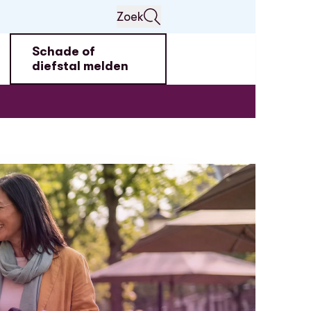
Zoek
Schade of
diefstal melden