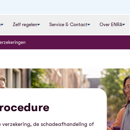
n
Zelf regelen
Service & Contact
Over ENRA
erzekeringen
rocedure
je verzekering, de schadeafhandeling of