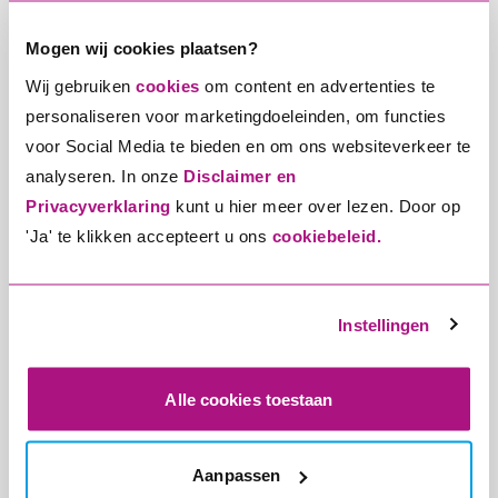
Mogen wij cookies plaatsen?
Wij gebruiken
cookies
om content en advertenties te
personaliseren voor marketingdoeleinden, om functies
voor Social Media te bieden en om ons websiteverkeer te
analyseren. In onze
Disclaimer en
Veiligheid
16-04-2025
Privacyverklaring
kunt u hier meer over lezen. Door op
'Ja' te klikken accepteert u ons
cookiebeleid.
Onze tips voor het kopen én dragen van een
fietshelm
Wist je dat? Als iedereen een fietshelm draagt, er
Instellingen
naar schatting 85 verkeersdoden minder zijn per
jaar? Met de ENRA Fietsverzekering verzeker je
Alle cookies toestaan
jouw helm automatisch mee.
Lees meer
Aanpassen