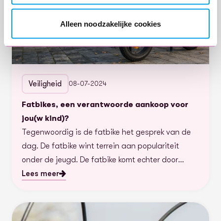
Alleen noodzakelijke cookies
Veiligheid
08-07-2024
Fatbikes, een verantwoorde aankoop voor
jou(w kind)?
Tegenwoordig is de fatbike het gesprek van de
dag. De fatbike wint terrein aan populariteit
onder de jeugd. De fatbike komt echter door
opgevoerde, te snelle exemplaren en/of jeugdige
Lees meer
bestuurders steeds vaker negatief in het nieuws.