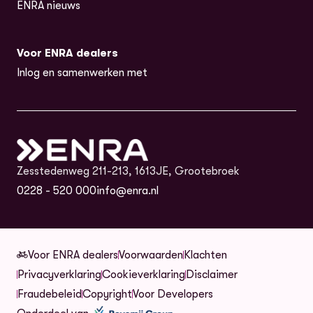
ENRA nieuws
Voor ENRA dealers
Inlog en samenwerken met
Zesstedenweg 211-213, 1613JE, Grootebroek
0228 - 520 000
info@enra.nl
Voor ENRA dealers
Voorwaarden
Klachten
Privacyverklaring
Cookieverklaring
Disclaimer
(opent in nieuw tabblad)
Fraudebeleid
Copyright
Voor Developers
(opent in nieuw tabblad)