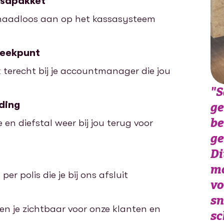
assapakket
naadloos aan op het kassasysteem
reekpunt
jk terecht bij je accountmanager die jou
"
S
ding
ge
be
 en diefstal weer bij jou terug voor
ge
Di
mo
r polis die je bij ons afsluit
vo
sn
en je zichtbaar voor onze klanten en
sc