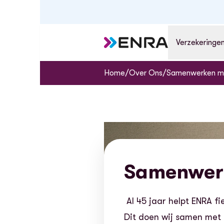
Verzekeringe
/
/
Home
Over Ons
Samenwerken m
Samenwer
Al 45 jaar helpt ENRA f
Dit doen wij samen met 