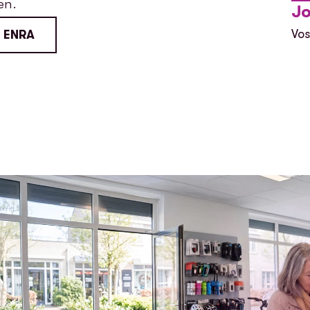
en.
J
Vos
t ENRA