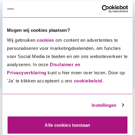
Verzeker je fiets in 5 stappen
Mogen wij cookies plaatsen?
1. Kies je verzekering
2.
Wij gebruiken
cookies
om content en advertenties te
Kies wat je wil verzekeren en bereken de premie
Sne
personaliseren voor marketingdoeleinden, om functies
voor Social Media te bieden en om ons websiteverkeer te
analyseren. In onze
Disclaimer en
Privacyverklaring
kunt u hier meer over lezen. Door op
'Ja' te klikken accepteert u ons
cookiebeleid.
Instellingen
Alle cookies toestaan