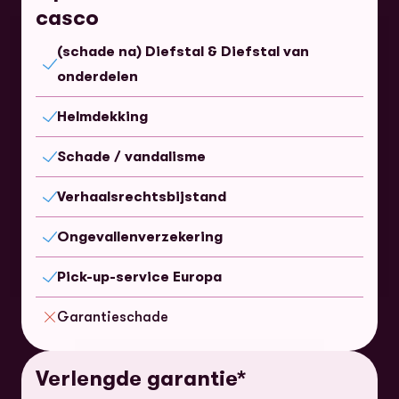
casco
(schade na) Diefstal & Diefstal van
Inbegrepen
onderdelen
Helmdekking
Inbegrepen
Schade / vandalisme
Inbegrepen
Verhaalsrechtsbijstand
Inbegrepen
Ongevallenverzekering
Inbegrepen
Pick-up-service Europa
Inbegrepen
Garantieschade
Niet inbegrepen
Verlengde garantie*