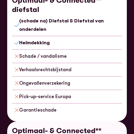
Optimaal- & Connected**
diefstal
(schade na) Diefstal & Diefstal van
Inbegrepen
onderdelen
Helmdekking
Inbegrepen
Schade / vandalisme
Niet inbegrepen
Verhaalsrechtsbijstand
Niet inbegrepen
Ongevallenverzekering
Niet inbegrepen
Pick-up-service Europa
Niet inbegrepen
Garantieschade
Niet inbegrepen
Optimaal- & Connected**