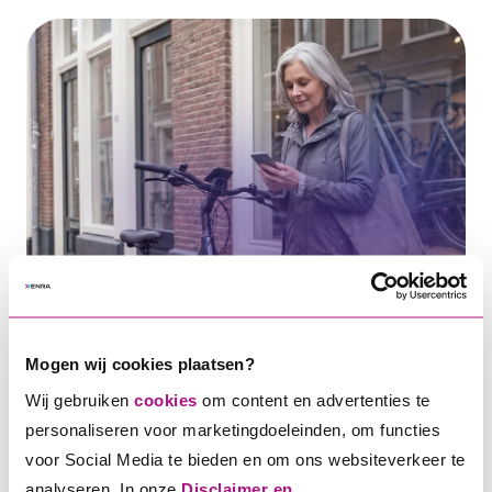
Vind direct een ENRA
rijwielhandelaar bij jou in de
buurt
Mogen wij cookies plaatsen?
We werken samen met meer dan 2000
Wij gebruiken
cookies
om content en advertenties te
rijwielhandelaren. Er is er dus altijd
personaliseren voor marketingdoeleinden, om functies
eentje bij jou in de buurt!
voor Social Media te bieden en om ons websiteverkeer te
analyseren. In onze
Disclaimer en
Vul je plaatsnaam in