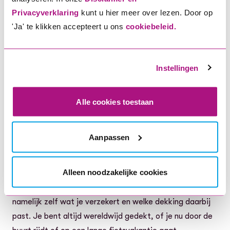
Privacyverklaring
kunt u hier meer over lezen. Door op
'Ja' te klikken accepteert u ons
cookiebeleid.
Zoek
Instellingen
Nieuw, gebruikt of met
Alle cookies toestaan
accessoires: jij kiest je dekking
voor je racefiets of mountainbike
Aanpassen
Heb je net een nieuwe fiets gekocht of rij je al jaren met
dezelfde vertrouwde fiets? Bij ons kan je je e-bike
Alleen noodzakelijke cookies
(bijna) altijd laten verzekeren. Ook je navigatiesysteem
of bidonhouder verzeker je gewoon mee. Je kiest
namelijk zelf wat je verzekert en welke dekking daarbij
past. Je bent altijd wereldwijd gedekt, of je nu door de