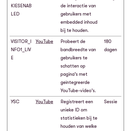
KIESENAB
de interactie van
LED
gebruikers met
embedded inhoud
bij te houden.
VISITOR_I
YouTube
Probeert de
180
NFO1_LIV
bandbreedte van
dagen
E
gebruikers te
schatten op
pagina's met
geïntegreerde
YouTube-video's.
YSC
YouTube
Registreert een
Sessie
unieke ID om
statistieken bij te
houden van welke