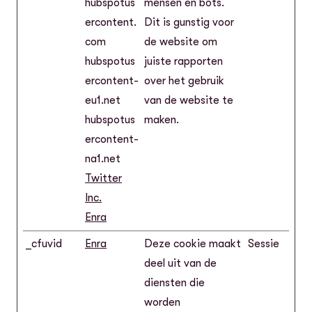
hubspotus
mensen en bots.
ercontent.
Dit is gunstig voor
com
de website om
hubspotus
juiste rapporten
ercontent-
over het gebruik
eu1.net
van de website te
hubspotus
maken.
ercontent-
na1.net
Twitter
Inc.
Enra
_cfuvid
Enra
Deze cookie maakt
Sessie
deel uit van de
diensten die
worden