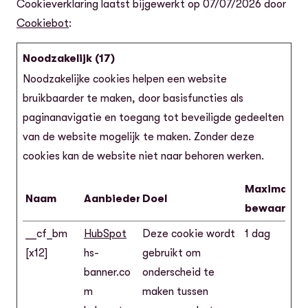
Cookieverklaring laatst bijgewerkt op 07/07/2026 door
Cookiebot
:
Noodzakelijk (17)
Noodzakelijke cookies helpen een website
bruikbaarder te maken, door basisfuncties als
paginanavigatie en toegang tot beveiligde gedeelten
van de website mogelijk te maken. Zonder deze
cookies kan de website niet naar behoren werken.
Maximale
Naam
Aanbieder
Doel
bewaarterm
__cf_bm
HubSpot
Deze cookie wordt
1 dag
[x12]
hs-
gebruikt om
banner.co
onderscheid te
m
maken tussen