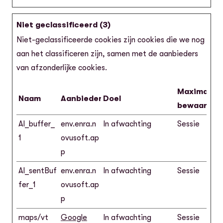
Niet geclassificeerd (3)
Niet-geclassificeerde cookies zijn cookies die we nog
aan het classificeren zijn, samen met de aanbieders
van afzonderlijke cookies.
Maximale
Naam
Aanbieder
Doel
bewaarterm
AI_buffer_
env.enra.n
In afwachting
Sessie
1
ovusoft.ap
p
AI_sentBuf
env.enra.n
In afwachting
Sessie
fer_1
ovusoft.ap
p
maps/vt
Google
In afwachting
Sessie