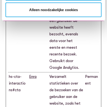
_ga_#
Google
Verzamelt
2 jaar
gegevens over het
Alleen noodzakelijke cookies
aantal keren dat
een gebruiker de
website heeft
bezocht, evenals
data voor het
eerste en meest
recente bezoek.
Gebruikt door
Google Analytics.
hs-cta-
Enra
Verzamelt
Perman
interactio
statistieken over
ent
ns#cta
de bezoeken van de
gebruiker aan de
website, zoals het