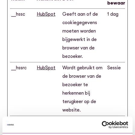
bewaarterm
__hssc
HubSpot
Geeft aan of de
1 dag
cookiegegevens
moeten worden
bijgewerkt in de
browser van de
bezoeker.
__hssrc
HubSpot
Wordt gebruikt om
Sessie
de browser van de
bezoeker te
herkennen bij
terugkeer op de
website.
__hstc
HubSpot
Stelt een unieke ID
180
in voor de sessie.
dagen