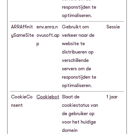
responstijden te
optimaliseren.
ARRAffinit
env.enra.n
Gebruikt om
Sessie
ySameSite
ovusoft.ap
verkeer naar de
p
website te
distribueren op
verschillende
servers om de
responstijden te
optimaliseren.
CookieCo
Cookiebot
Slaat de
1 jaar
nsent
cookiestatus van
de gebruiker op
voor het huidige
domein