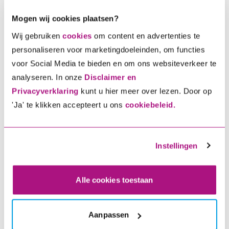
Hierdoor kan de
Mogen wij cookies plaatsen?
website voor
statistische
Wij gebruiken
cookies
om content en advertenties te
doeleinden
personaliseren voor marketingdoeleinden, om functies
gegevens over
voor Social Media te bieden en om ons websiteverkeer te
analyseren. In onze
Disclaimer en
bezoekersgedrag
Privacyverklaring
kunt u hier meer over lezen. Door op
verkrijgen.
'Ja' te klikken accepteert u ons
cookiebeleid.
_ga
Google
Registreert een
2 jaar
uniek ID die wordt
gebruikt om
Instellingen
statistische
gegevens te
Alle cookies toestaan
genereren over hoe
de bezoeker de
website gebruikt.
Aanpassen