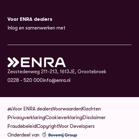
Voor ENRA dealers
Inlog en samenwerken met
Zesstedenweg 211-213, 1613JE, Grootebroek
0228 - 520 000
info@enra.nl
Voor ENRA dealers
Voorwaarden
Klachten
Privacyverklaring
Cookieverklaring
Disclaimer
(opent in nieuw tabblad)
Fraudebeleid
Copyright
Voor Developers
(opent in nieuw tabblad)
Onderdeel van