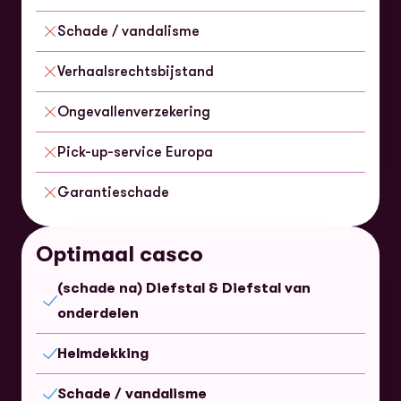
Inbegrepen
Schade / vandalisme
Niet inbegrepen
Verhaalsrechtsbijstand
Niet inbegrepen
Ongevallenverzekering
Niet inbegrepen
Pick-up-service Europa
Niet inbegrepen
Garantieschade
Niet inbegrepen
Optimaal casco
(schade na) Diefstal & Diefstal van
Inbegrepen
onderdelen
Helmdekking
Inbegrepen
Schade / vandalisme