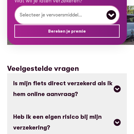
Wat wil je laten verzekeren?
Wat wil je laten verzekeren?
Bereken je premie
Veelgestelde vragen
Is mijn fiets direct verzekerd als ik
hem online aanvraag?
Ja! Zodra je je verzekering hebt afgesloten, is er
Heb ik een eigen risico bij mijn
meteen een voorlopige dekking van kracht. Je
verzekering?
kunt dus direct goed verzekerd de weg op. Daarna