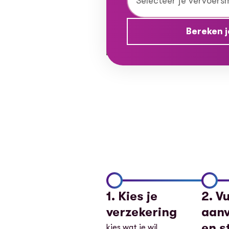
Bereken j
1. Kies je
2. V
verzekering
aanv
en s
kies wat je wil