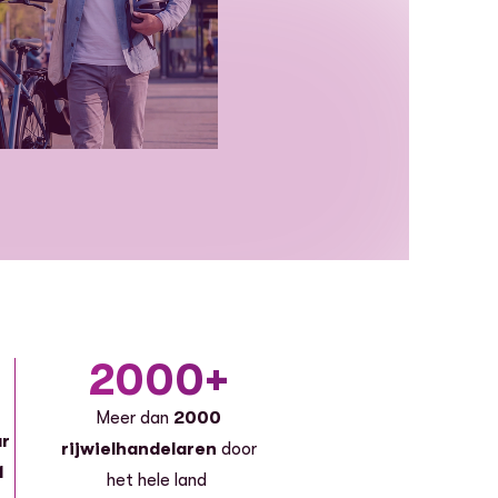
2000+
Meer dan
2000
ar
rijwielhandelaren
door
1
het hele land