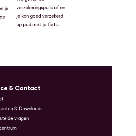
verzekeringspolis af en
n je
je kan goed verzekerd
 de
op pad met je fiets.
ice & Contact
ct
enten & Downloads
stelde vragen
centrum