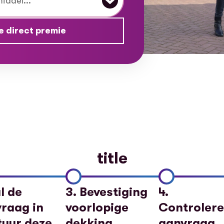
e direct premie
title
ul de
3. Bevestiging
4.
raag in
voorlopige
Controler
tuur deze
dekking
aanvraag