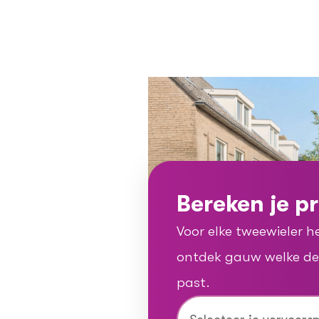
Bereken je p
Voor elke tweewieler h
ontdek gauw welke dekk
past.
Voor elke tweewieler heb