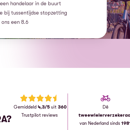
 een handelaar in de buurt
 bij tussentijdse stopzetting
 ons een 8.6
Beoordeling: 4.5 van 5 sterren
G
emiddeld
4,3/5
uit
360
Dé
Trustpilot reviews
tweewielerverzekera
RA?
van Nederland sinds
198