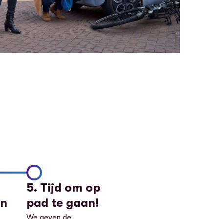
5. Tijd om op
en
pad te gaan!
We geven de