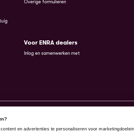
Overige formulieren
tuig
Voor ENRA dealers
Inlog en samenwerken met
en?
denweg 211-213, 1613JE, Grootebroek
0228 - 520 000
info@enr
ontent en advertenties te personaliseren voor marketingdoelei