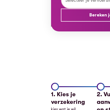
Bereken j
1. Kies je
2. V
verzekering
aanv
en s
kies wat je wil