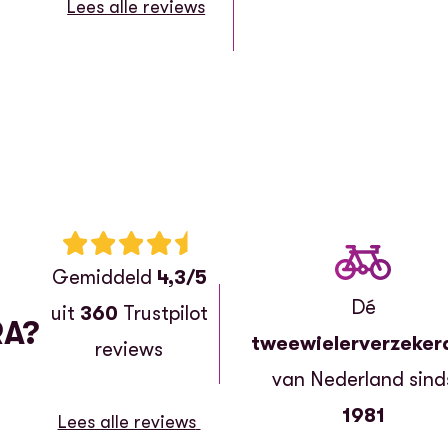
Lees alle reviews
Beoordeling: 4.3 van 5 sterren
Gemiddeld
4,3/5
Dé
uit
360
Trustpilot
RA?
tweewielerverzeker
reviews
van Nederland sind
1981
Lees alle reviews