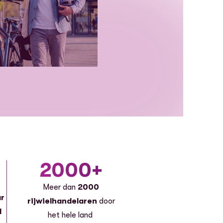
2000+
Meer dan
2000
ar
rijwielhandelaren
door
1
het hele land