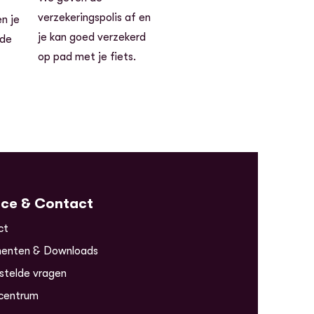
verzekeringspolis af en
n je
je kan goed verzekerd
 de
op pad met je fiets.
ice & Contact
ct
enten & Downloads
stelde vragen
centrum